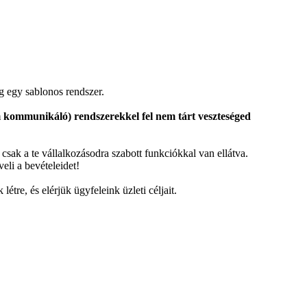
eg egy sablonos rendszer.
m kommunikáló) rendszerekkel fel nem tárt veszteséged
 csak a te vállalkozásodra szabott funkciókkal van ellátva.
li a bevételeidet!
re, és elérjük ügyfeleink üzleti céljait.