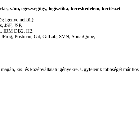
tás, vám, egészségügy, logisztika, kereskedelem, kertészet
.
ség igénye nélkül):
, JSF, JSP,
L, IBM DB2, H2,
, JFrog, Postman, Git, GitLab, SVN, SonarQube,
magán, kis- és középvállalati igényekre. Ügyfeleink többségét már hoss