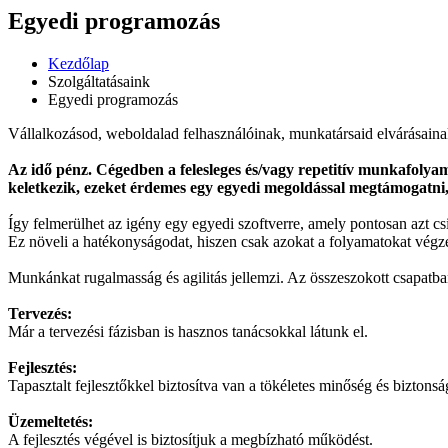
Egyedi programozás
Kezdőlap
Szolgáltatásaink
Egyedi programozás
Vállalkozásod, weboldalad felhasználóinak, munkatársaid elvárásaina
Az idő pénz. Cégedben a felesleges és/vagy repetitív munkafolya
keletkezik, ezeket érdemes egy egyedi megoldással megtámogatni,
Így felmerülhet az igény egy egyedi szoftverre, amely pontosan azt csi
Ez növeli a hatékonyságodat, hiszen csak azokat a folyamatokat végz
Munkánkat rugalmasság és agilitás jellemzi. Az összeszokott csapatban
Tervezés:
Már a tervezési fázisban is hasznos tanácsokkal látunk el.
Fejlesztés:
Tapasztalt fejlesztőkkel biztosítva van a tökéletes minőség és biztonsá
Üzemeltetés:
A fejlesztés végével is biztosítjuk a megbízható működést.