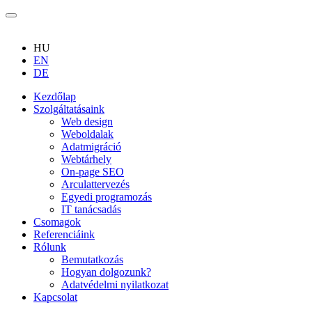
HU
EN
DE
Kezdőlap
Szolgáltatásaink
Web design
Weboldalak
Adatmigráció
Webtárhely
On-page SEO
Arculattervezés
Egyedi programozás
IT tanácsadás
Csomagok
Referenciáink
Rólunk
Bemutatkozás
Hogyan dolgozunk?
Adatvédelmi nyilatkozat
Kapcsolat