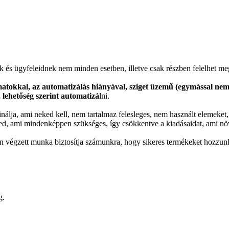
k és ügyfeleidnek nem minden esetben, illetve csak részben felelhet m
matokkal, az automatizálás hiányával, sziget üzemű (egymással ne
 lehetőség szerint automatizá
lni.
nálja, ami neked kell, nem tartalmaz felesleges, nem használt elemeket,
ed, ami mindenképpen szükséges, így csökkentve a kiadásaidat, ami növe
 végzett munka biztosítja számunkra, hogy sikeres termékeket hozzunk lét
g.