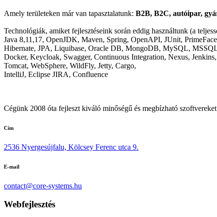
Amely területeken már van tapasztalatunk:
B2B, B2C, autóipar, gyár
Technológiák, amiket fejlesztéseink során eddig használtunk (a teljes
Java 8,11,17, OpenJDK, Maven, Spring, OpenAPI, JUnit, PrimeFaces
Hibernate, JPA, Liquibase, Oracle DB, MongoDB, MySQL, MSSQ
Docker, Keycloak, Swagger, Continuous Integration, Nexus, Jenkins
Tomcat, WebSphere, WildFly, Jetty, Cargo,
IntelliJ, Eclipse JIRA, Confluence
Cégünk 2008 óta fejleszt kiváló minőségű és megbízható szoftvereket 
Cím
2536 Nyergesújfalu, Kölcsey Ferenc utca 9.
E-mail
contact@core-systems.hu
Webfejlesztés