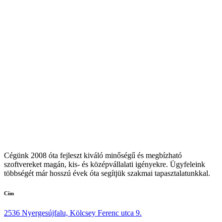
Cégünk 2008 óta fejleszt kiváló minőségű és megbízható
szoftvereket magán, kis- és középvállalati igényekre. Ügyfeleink
többségét már hosszú évek óta segítjük szakmai tapasztalatunkkal.
Cím
2536 Nyergesújfalu, Kölcsey Ferenc utca 9.