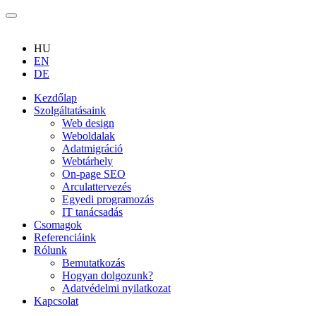
HU
EN
DE
Kezdőlap
Szolgáltatásaink
Web design
Weboldalak
Adatmigráció
Webtárhely
On-page SEO
Arculattervezés
Egyedi programozás
IT tanácsadás
Csomagok
Referenciáink
Rólunk
Bemutatkozás
Hogyan dolgozunk?
Adatvédelmi nyilatkozat
Kapcsolat