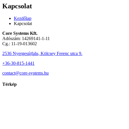
Kapcsolat
Kezdőlap
Kapcsolat
Core Systems Kft.
Adószám: 14269141-1-11
Cg.: 11-19-013602
2536 Nyergesújfalu, Kölcsey Ferenc utca 9.
+36-30-815-1441
contact@core-systems.hu
Térkép